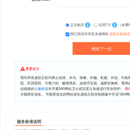
正式购买
试用7天
（收费
我已阅读并同意龙魂网络
虚拟主机购
重要提示
我司所有虚拟主机均禁止色情、木马、病毒、诈骗、私服、外挂、钓鱼
院、民营医院、弓驽刀剑、赌博用具、游戏币交易、减肥丰胸类、警用
信线路的
云服务器
并开通360网站卫士或百度云加速进行安全防护。
我
才能绑定域名。 可能受攻击的网站请在虚拟主机控制面板中开启“360网
服务标准说明