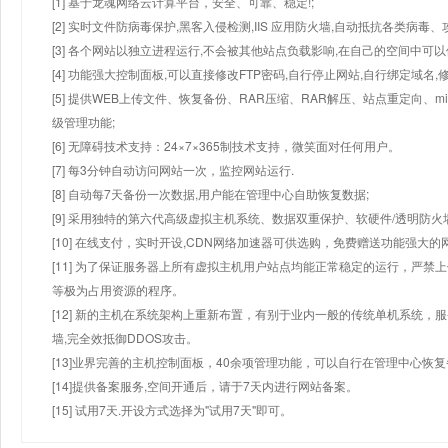
[1] 基于龙魂网络云计算平台，安全、可靠、稳定!;
[2] 实时文件防病毒保护,黑客入侵检测,IIS 应用防火墙,自动抵抗各类病毒、
[3] 各个网站以独立进程运行,不会被其他站点负载影响,在自己的空间中可以使用
[4] 功能强大控制面板,可以直接修改FTP密码,自行停止网站,自行绑定域名,
[5] 提供WEB上传文件、恢复备份、RAR压缩、RAR解压、站点重定向
级管理功能;
[6] 无障碍技术支持：24×7×365制技术支持，微笑面对任何用户。
[7] 每3分钟自动访问网站一次，监控网站运行.
[8] 自动每7天备份一次数据,用户能在管理中心自助恢复数据;
[9] 采用独特的第六代高级虚拟主机系统、数据双重保护、软硬件/透明防火
[10] 在线支付，实时开设,CDN网络加速器可供选购，免费赠送功能强大
[11] 为了保证服务器上所有虚拟主机用户站点均能正常稳定的运行，严禁上
等极为占用资源的程序。
[12] 新的主机在系统架构上重新布置，有别于业内一般的传统单机系统，
墙,完全效抵御DDOS攻击。
[13]业界完善的主机控制面板，40余项管理功能，可以自行在管理中心恢
[14]提供备案服务,空间开通后，请于7天内进行网站备案。
[15] 试用7天.开设方式选择为"试用7天"即可。