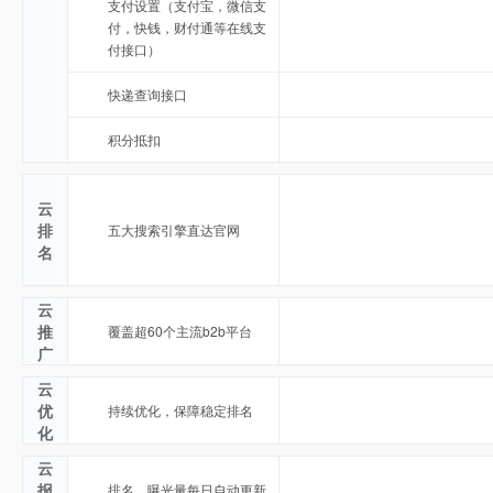
支付设置（支付宝，微信支
付，快钱，财付通等在线支
付接口）
快递查询接口
积分抵扣
云
排
五大搜索引擎直达官网
名
云
推
覆盖超60个主流b2b平台
广
云
优
持续优化，保障稳定排名
化
云
报
排名、曝光量每日自动更新