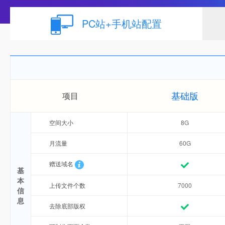
PC站+手机站配置
基础版
项目
空间大小
8G
月流量
60G
赠送域名
基
本
上传文件个数
7000
信
息
去除底部版权