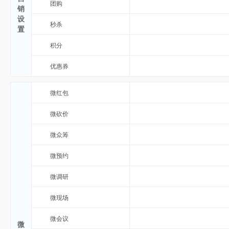
团购
销
设
秒杀
置
积分
优惠券
微红包
微砍价
微众筹
微预约
微调研
微现场
微会议
微