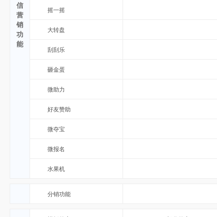
信
摇一摇
营
销
大转盘
功
能
刮刮乐
砸金蛋
微助力
好友赞助
微夺宝
微报名
水果机
分销功能